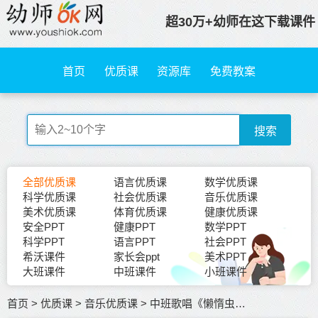
超30万+幼师在这下载课件
首页
优质课
资源库
免费教案
搜索
全部优质课
语言优质课
数学优质课
科学优质课
社会优质课
音乐优质课
美术优质课
体育优质课
健康优质课
安全PPT
健康PPT
数学PPT
科学PPT
语言PPT
社会PPT
希沃课件
家长会ppt
美术PPT
大班课件
中班课件
小班课件
首页
>
优质课
>
音乐优质课
>
中班歌唱《懒惰虫》视频+教案+课件PPT（第十一届幼儿园音乐优质课视频）