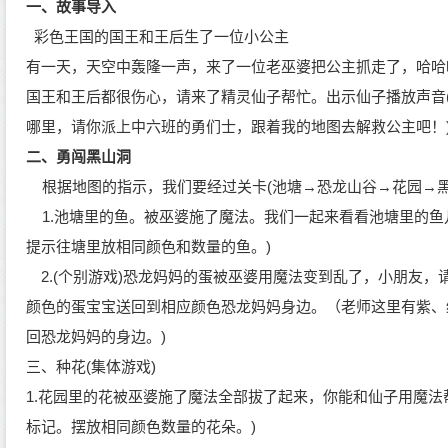
一、故事导入
彩色王国的国王和王后生了一位小公主
有一天，天空中轰隆一声，来了一位老巫婆把公主抓走了，哈哈
国王和王后都很伤心，请来了精灵仙子帮忙。出示仙子播放声音
哪里，请你派上中六班的勇们士，跟着我的地图去解救公主吧！
二、勇闯黑山洞
根据地图的指示，我们要经过关卡(池塘→恐龙山谷→花园→黑
1.池塘里的鱼。被巫婆施了魔法。我们一起来看看池塘里的鱼
提示往塘里放相同颜色和数量的鱼。)
2.(个别游戏)恐龙妈妈的蛋被巫婆用魔法变到乱了，小朋友，
颜色的蛋宝宝送回到相应颜色恐龙妈妈身边。（老师这里有紫、
回恐龙妈妈的身边。)
三、种花(集体游戏)
1.花园里的花被巫婆施了魔法全部拔了起来，你能和仙子用魔法
标记。摆放相同颜色数量的花朵。)