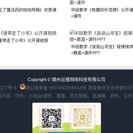
吃了魔法药的哈哈阿姨》优质课
中班数学《有趣的扑克牌》公开课
+课件
谁带走了小羊》公开课视频
中班数学《浪浪山寻宝》规律排
+教案+课件PPT
Copyright © 赣州云搜网络科技有限公司
277号-5
赣公网安备 36072602000016号
增值电信业务经营许可证：
园大班、中班、小班ppt课件、教案、范文模板、说课稿、资料、公