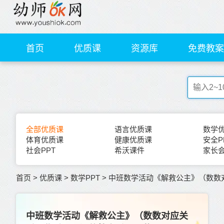
首页
优质课
资源库
免费教案
全部优质课
语言优质课
数学
体育优质课
健康优质课
安全P
社会PPT
希沃课件
家长会
首页
>
优质课
>
数学PPT
>
中班数学活动《解救公主》（数数
中班数学活动《解救公主》（数数对应关