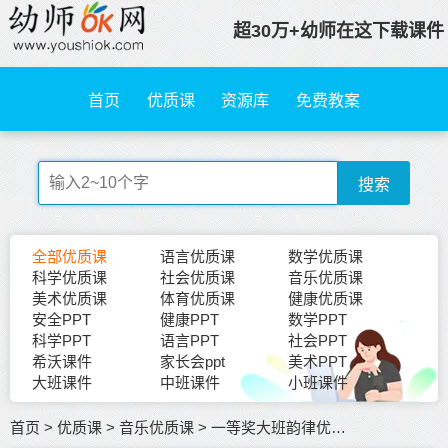
超30万+幼师在这下载课件
首页
优质课
资源库
免费教案
搜索
全部优质课
语言优质课
数学优质课
科学优质课
社会优质课
音乐优质课
美术优质课
体育优质课
健康优质课
安全PPT
健康PPT
数学PPT
科学PPT
语言PPT
社会PPT
希沃课件
家长会ppt
美术PPT
大班课件
中班课件
小班课件
首页
>
优质课
>
音乐优质课
>
一等奖大班韵律优质课《跑跑镇》音乐公开课视频含课件PPT教案音乐