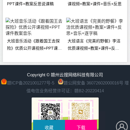
PPT课件+教案反思说课稿
课视频+教案+课件+音乐+反思
大班音乐活动《跟着国王去探
大班语言《完美的野餐》李洁
险》优质公开课视频+PPT课件
优质课视频+教案+课件+反思
教案音乐
+音乐+逐字稿
Copyright © 赣州云搜网络科技有限公司
赣ICP备2021001277号-5
赣公网安备 36072602000016号
增
值电信业务经营许可证：赣B2-20220414
收藏
下载