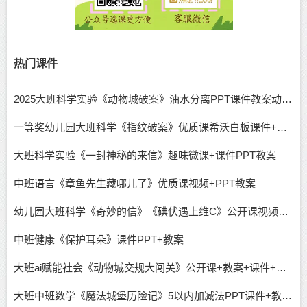
热门课件
2025大班科学实验《动物城破案》油水分离PPT课件教案动画反思（无公开课）
一等奖幼儿园大班科学《指纹破案》优质课希沃白板课件+教案音乐+送PPT课件（推理）
大班科学实验《一封神秘的来信》趣味微课+课件PPT教案
中班语言《章鱼先生藏哪儿了》优质课视频+PPT教案
幼儿园大班科学《奇妙的信》《碘伏遇上维C》公开课视频含课件教案反思记录表
中班健康《保护耳朵》课件PPT+教案
大班ai赋能社会《动物城交规大闯关》公开课+教案+课件+说课稿
大班中班数学《魔法城堡历险记》5以内加减法PPT课件+教案+希沃课件