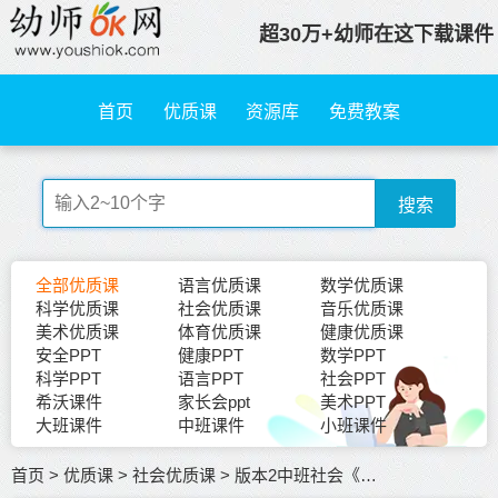
超30万+幼师在这下载课件
首页
优质课
资源库
免费教案
搜索
全部优质课
语言优质课
数学优质课
科学优质课
社会优质课
音乐优质课
美术优质课
体育优质课
健康优质课
安全PPT
健康PPT
数学PPT
科学PPT
语言PPT
社会PPT
希沃课件
家长会ppt
美术PPT
大班课件
中班课件
小班课件
首页
>
优质课
>
社会优质课
>
版本2中班社会《交通标志作用大》李杰版优质课+PPT课件教案音乐