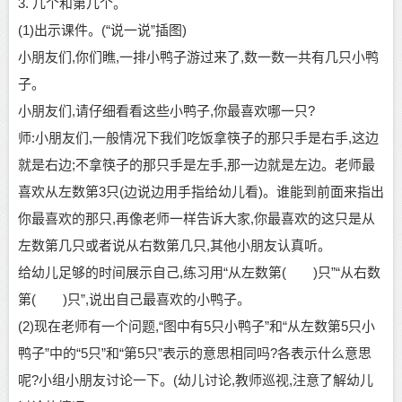
3. 几个和第几个。
(1)出示课件。(“说一说”插图)
小朋友
们
,你们瞧,一排小鸭子游过来了,数一数一共有几只小鸭
子。
小朋友
们
,请仔细看看这些小鸭子,你最喜欢哪一只?
师
:
小朋友
们
,一般情况下我们吃饭拿筷子的那只手是右手,这边
就是右边;不拿筷子的那只手是左手,那一边就是左边。老师最
喜欢从左数第3只(边说边用手指给
幼儿
看
)。谁能到前面来指出
你最喜欢的那只,再像老师一样告诉大家,你最喜欢的这只是从
左数第几只或者说从右数第几只,其他
小朋友
认真听。
给
幼儿
足够的时间展示自己
,练习用“从左数第( )只”“从右数
第( )只”,说出自己最喜欢的小鸭子。
(2)现在老师有一个问题,“图中有5只小鸭子”和“从左数第5只小
鸭子”中的“5只”和“第5只”表示的意思相同吗?各表示什么意思
呢?小组
小朋友
讨论一下。
(
幼儿
讨论
,教师巡视,注意了解
幼儿