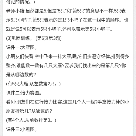
讨论的情况。
)
老师小结
:虽然都是5,但是“5只”和“第5只”的意思不一样,5只表
示5只小鸭子,第5只表示的是1只小鸭子在这一组中的顺序。也
就是说5可以表示5只小鸭子,还可以表示第5只小鸭子。
(3)巩固训练。 (第6页第3题)
课件一
:大雁图。
小朋友
们快看
,空中飞来一排大雁,瞧,它们多遵守纪律,排列得多
整齐,谁能数一数有几只大雁?要求我们找出来的是第几只?你
是从哪边数的?
(有5只大雁,从左数第2只。)
课件二
:接力赛图。
看
!
小朋友
们在进行接力比赛
,这是几个人一组?手拿接力棒的
小
朋友
排第几
?从哪数的?
(有4个人,从前数排第3。)
课件三
:小熊图。