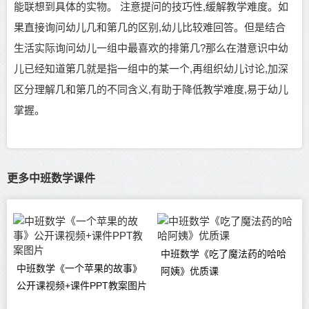
能联想到具体的实物。 注意提问的技巧性,缓解教学难度。如
果直接询问
幼儿
几和第几的区别
,
幼儿
比较难回答。但是结合
生活实际询问
幼儿
一组中最喜欢的排第几
?那么在潜意识中
幼
儿
已经知道第几就是指一组中的某一个
,再组织
幼儿
讨论
,加深
区分理解几和第几的不同含义,有助于降低教学难度,易于
幼儿
掌握。
更多中班数学课件
中班数学《吃了魔法药的哈哈
中班数学《一个苹果的故事》
阿姨》优质课
公开课视频+课件PPT教案图片