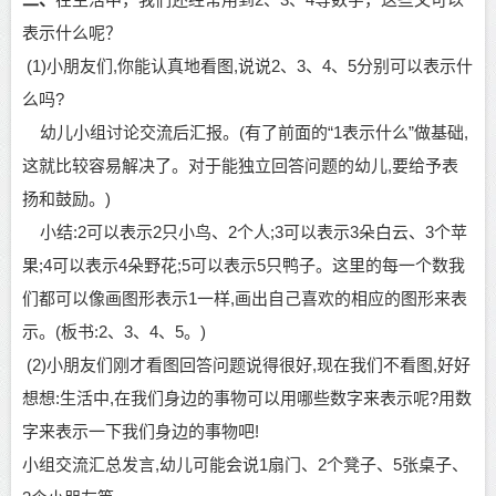
表示什么呢？
(1)
小朋友
们
,你能认真地看图,说说2、3、4、5分别可以表示什
么吗?
幼儿
小组讨论交流后汇报。
(有了前面的“1表示什么”做基础,
这就比较容易解决了。对于能独立回答问题的
幼儿
,要给予表
扬和鼓励。)
小结
:2可以表示2只小鸟、2个人;3可以表示3朵白云、3个苹
果;4可以表示4朵野花;5可以表示5只鸭子。这里的每一个数我
们都可以像画图形表示1一样,画出自己喜欢的相应的图形来表
示。(板书:2、3、4、5。)
(2)
小朋友
们刚才看图回答问题说得很好
,现在我们不看图,好好
想想:生活中,在我们身边的事物可以用哪些数字来表示呢?用数
字来表示一下我们身边的事物吧!
小组交流汇总发言
,
幼儿
可能会说
1扇门、2个凳子、5张桌子、