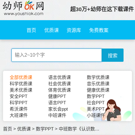
超30万+幼师在这下载课件
首页
优质课
资源库
免费教案
搜索
全部优质课
语言优质课
数学优质课
科学优质课
社会优质课
音乐优质课
美术优质课
体育优质课
健康优质课
安全PPT
健康PPT
数学PPT
科学PPT
语言PPT
社会PPT
希沃课件
家长会ppt
美术PPT
大班课件
中班课件
小班课件
首页
>
优质课
>
数学PPT
>
中班数学《认识数字1-10》动态课件PPT+教案