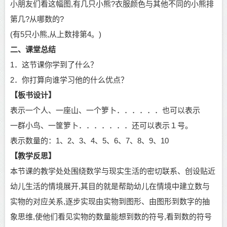
小朋友
们看这幅图
,有几只小熊?衣服颜色与其他不同的小熊排
第几?从哪数的?
(有5只小熊,从上数排第4。)
二、课堂总结
1．这节课你学到了什么？
2．你打算向谁学习他的什么优点？
【板书设计】
表示一个人、一座山、一个箩卜．．．．．．也可以表示
一群小鸟、一筐箩卜．．．．．．．还可以表示１号。
表示数量的：
1
、
2
、
3
、
4
、
5
、
6
、
7
、
8
、
9
、
10
【教学反思】
本节课的教学处处围绕数学与现实生活的密切联系、创设贴近
幼儿
生活的情境展开
,其目的就是帮助
幼儿
在情境中建立数与
实物的对应关系
,逐步实现由实物到图形、由图形到数字的抽
象思维,使他们看见实物的数量能想到数的符号,看到数的符号