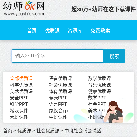
超30万+幼师在这下载课件
首页
优质课
资源库
免费教案
搜索
全部优质课
语言优质课
数学优质课
科学优质课
社会优质课
音乐优质课
美术优质课
体育优质课
健康优质课
安全PPT
健康PPT
数学PPT
科学PPT
语言PPT
社会PPT
希沃课件
家长会ppt
美术PPT
大班课件
中班课件
小班课件
首页
>
优质课
>
社会优质课
>
中班社会《会说话的标志》优质课+教案+课件+说课稿+反思+打印图