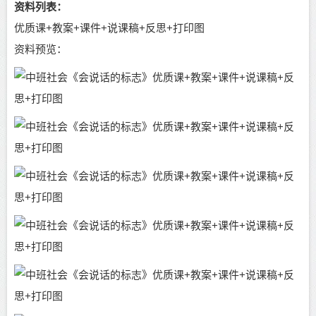
资料列表：
安全标志打印素材1.pdf
1.47 MB
优质课+教案+课件+说课稿+反思+打印图
更多幼教资源-幼师OK网.jpg
105.26 KB
资料预览：
生活中的标志打印素材3.pdf
3.48 MB
PPT课件里的视频和音乐
audio1.wav
790.37 KB
media1.mp4
6.91 MB
media2.mp4
12.15 MB
media3.mp3
4.28 MB
media4.mp4
18.99 MB