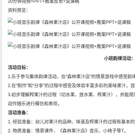
20分钟视频+PPT+教案反思+说课稿
资料预览：
小班韵律活动
活动目标：
1
.
乐于参与集体韵律活动，在
“森林果汁店”的情景游戏中
感受
韵
2.
在
“制作”和“分享”的过程中
感受及体验丰富多彩的美味果汁，
3.初步理解榨果汁的过程（切水果、放水果、榨果汁），并能用
动作随乐进行模仿和表现，
活动准备：
1.
经验准备：
幼儿对果汁的品种、味道及榨果汁的过程有基本的
2.
物质准备：情景课件、《森林果汁店》音乐、小椅子等
T。