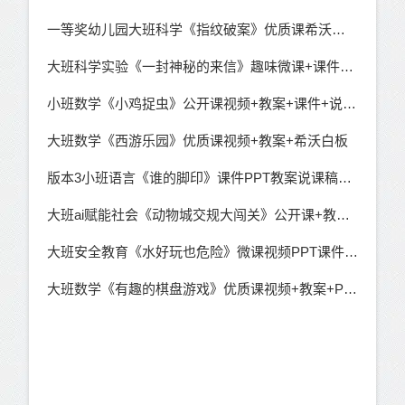
一等奖幼儿园大班科学《指纹破案》优质课希沃白板课件+教案音乐+送PPT课件（推理）
大班科学实验《一封神秘的来信》趣味微课+课件PPT教案
小班数学《小鸡捉虫》公开课视频+教案+课件+说课稿
大班数学《西游乐园》优质课视频+教案+希沃白板
版本3小班语言《谁的脚印》课件PPT教案说课稿音频
大班ai赋能社会《动物城交规大闯关》公开课+教案+课件+说课稿
大班安全教育《水好玩也危险》微课视频PPT课件+希沃白板课件+教案（无公开课）
大班数学《有趣的棋盘游戏》优质课视频+教案+PPT课件+希沃课件+记录表