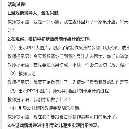
活动过程：
1.游戏情景导入
，激发兴趣
。
教
师
提示语
：
我是一只小熊，我在森林里开了一家果汁店，每天
汁？
2.在
观察、模仿中初步熟悉制作果汁的动作。
（
1）出示PPT大图片，初步了解制作果汁的步骤（切水果、放
教师提示语
：
今天我想请你们到我的果汁店去帮忙，你们知道怎
教师提示语：首先要把水果切成一小块、你会怎么切（放、榨）
（
2）教师示范
教师提示语：我要开始做果汁了，
先请你们看看我做的动作是不
（
3）出示PPT小图片，师幼共同回顾制作果汁的过程
教师提示语：我刚才都做了什么？
（
4）引导幼儿跟随教师完整随乐律动。
教师提示语：现在我们要跟着音乐制作美味可口的果汁了。
3.在游戏
情境
递进中
引导幼儿逐步实现随乐表现。