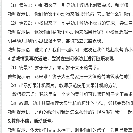
（
1）情景1：小刺猬来了，引导幼儿倾听小刺猬需求，和老师
教师提示语：你们猜哪个小动物来喝果汁呢？它要喝什么？你们
（
2）情景2：小松鼠来了，引导幼儿倾听小松鼠的需求，尝试
教师提示语：这次你们猜哪个小动物来喝果汁呢？小松鼠想喝什
引导幼儿倾听小狐狸强需求，尝试站立完整表现。
教师提示语：谁来了？我们一起问问，这次让我们站起来帮助小
4.游戏情景再次递进，尝试在空间移动上进行随乐表现
（
1）情景3：狮子来了，倾听狮子大王的需求。
教师提示语：这是谁？狮子大王需要把一大筐的葡萄做成葡萄汁
（
2）出示打果汁机图片，教师示范使用大果汁机的方法
教师提示语：我这里有一个大的果汁机可以满足狮子大王需求
（3）
教师、幼儿共同梳理大果汁机的榨汁的方法，尝试完整随
教师提示语：之前的榨汁机我是怎么榨汁的？现在呢？我们一起
5
.
教师小结，
活动延伸
。
教师提示：
今天你们真是太棒了，谢谢你们的帮忙，为自己鼓掌