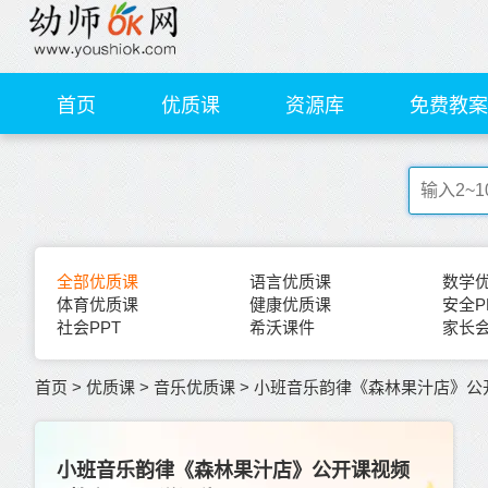
首页
优质课
资源库
免费教案
全部优质课
语言优质课
数学
体育优质课
健康优质课
安全P
社会PPT
希沃课件
家长会
首页
>
优质课
>
音乐优质课
>
小班音乐韵律《森林果汁店》公开
小班音乐韵律《森林果汁店》公开课视频