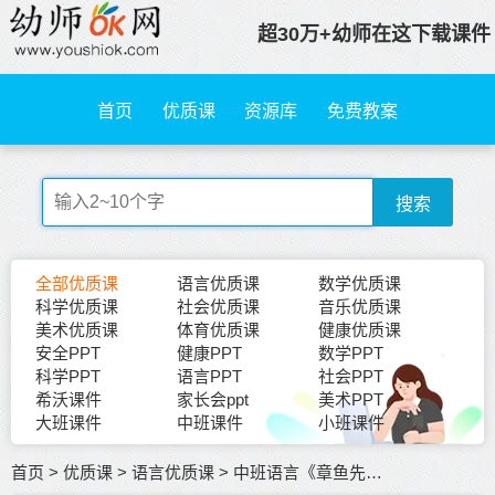
超30万+幼师在这下载课件
首页
优质课
资源库
免费教案
搜索
全部优质课
语言优质课
数学优质课
科学优质课
社会优质课
音乐优质课
美术优质课
体育优质课
健康优质课
安全PPT
健康PPT
数学PPT
科学PPT
语言PPT
社会PPT
希沃课件
家长会ppt
美术PPT
大班课件
中班课件
小班课件
首页
>
优质课
>
语言优质课
>
中班语言《章鱼先生去拍照》公开课视频+希沃白板课件+教案+课件PPT