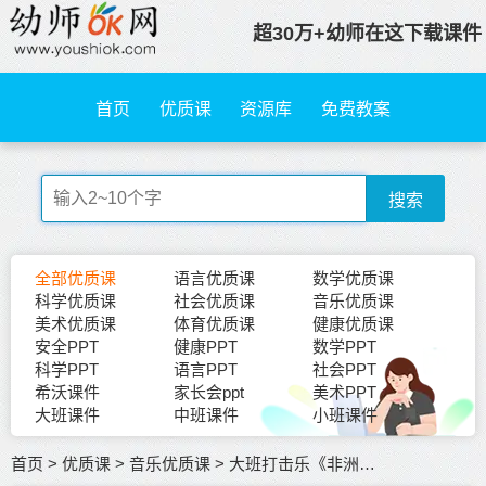
超30万+幼师在这下载课件
首页
优质课
资源库
免费教案
搜索
全部优质课
语言优质课
数学优质课
科学优质课
社会优质课
音乐优质课
美术优质课
体育优质课
健康优质课
安全PPT
健康PPT
数学PPT
科学PPT
语言PPT
社会PPT
希沃课件
家长会ppt
美术PPT
大班课件
中班课件
小班课件
首页
>
优质课
>
音乐优质课
>
大班打击乐《非洲欢迎你》优质课视频+教案+课件