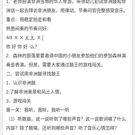
1．老师扮演非洲当地的华人导游，带领幼儿初试非洲鼓和非
洲话一起去拜访非洲朋友。用律动，节奏问答完整感受音乐。
重点：用稳定拍走和看
熟悉间奏的节奏问好：
4/4 X X
X X
X
│
你
好
你
好
么？
2．森林的部落里要邀请中国的小朋友参加他们的参加森林演
奏会表演。但是，需要大家通过鼓王的游戏闯关。
二、尝试用非洲鼓寻找鼓王
1．认识非洲鼓
2.了解非洲美景和风土人情。
3．游戏闯关
第一关：我听，我听，我听一听
（1）
听歌曲，说一说听到了哪些声音？说一说歌词唱了什么
内容？除了歌唱，还听到哪些声音？听了音乐心情怎样？