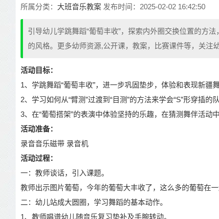
所属分类：
大班音乐教案
发布时间：2025-02-02 16:42:50
引导幼儿学跳舞蹈“葡萄丰收”，探索内外圈交换位置的方
的风格。更多幼师资源,公开课，教案，比赛课件等，关注幼
活动目标：
1、学跳舞蹈“葡萄丰收”，进一步巩固垫步，体验和表现新疆
2、学习如何从“臂测”过渡到“目测”的方法来学会“S”形穿插的
3、在“葡萄搭架”的表演中体验坚持的乐趣，在猜测舞伴活动
活动准备：
录音音乐磁带 录音机
活动过程：
一：教师谈话，引入课题。
教师出示图片葡萄，今年的葡萄大丰收了，这么多的葡萄在一
二：幼儿站成大圆圈，学习舞蹈的基本动作。
1、教师唱谱幼儿随音乐复习垫补及手腕转动。