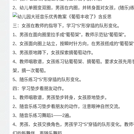
2、幼儿单圈变双圈，男孩在内圈，并转身面对女孩，(随乐)
三：女孩在教师的指导下，学习“S”形穿插的队形变化。
1、男孩在面向圈里拉手成“葡萄架”，教师示范钻“葡萄架”。
2、女孩面向圈上站立，按瞬时针方向，在男孩搭成的“葡萄架”
3、男孩原地蹲下，女孩探索摘葡萄动作。
4、教师唱歌谱，女孩练习钻葡萄架、摘葡萄。要求女孩先用
架，摘一次葡萄。
5、随乐练习“S”形穿插的队形变化。
四：学习垫步看朋友动作。
1、教师唱歌谱，男孩垫步转身，女孩原地垫步。
2、随音乐练习垫步看朋友的动作，注意眼神自然交流。
3、随音乐练习舞蹈1——2遍。
4、男孩、女孩交换角色，男孩学习“S”穿插的队形变化。教
们的新舞伴，再随乐舞蹈。