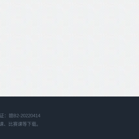
赣B2-20220414
开课、比赛课等下载。