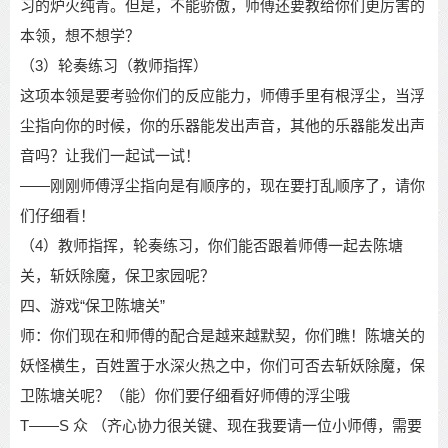
习的炉火纯青。但是，不
能骄傲，师傅还要教给你们更厉害的
本领，想不想学？
（
3
）轮奏练习（教师指挥）
这项本领是要考验你们的反应能力，师傅手里有根浮尘，当浮
尘指向你的时候，你的乐
器能发出声音，其他的乐器能发出声
音吗？让我们一起试一试！
——
刚刚师傅浮尘指向是有顺序的，现在要打乱顺序了，请你
们仔细看！
（
4
）
教师指挥，轮奏练习，你们能否跟着师傅一起去陈塘
关，斩妖除魔，保卫家园呢？
四、游戏
“
保卫陈塘关
”
师：你们现在和师傅的配合是越来越默契，你们瞧！陈塘关的
妖怪横生，百姓置于水深
火热之中，你们可否去斩妖除魔，保
卫陈塘关呢？（能）
你们要仔细看好师傅的浮尘哦
T——S
众
（齐心协力很关键、现在我要请一位小师傅，需要