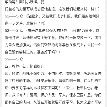
帮助吗？面对小妖怪，我
们坐着的力量可以成功把他击退，这次我们站起来试一试！）
S1——S
众
（站起来，又被我们成功打败，我们距离胜利只
剩一步之遥，准备好了吗）
S2——S
众
（看来这真是最强大的妖怪，我们的力量不足以
将他打败，师傅这里有个好
主意，我们的乐器交换一下，或许
力量会更加强大，请你们轻轻的将乐器放在板凳上，
去找一个
自己没有尝试过的，准备好了吗？）
S3——S
众
四、教师小结，情感提升
师：经过小哪吒不懈努力、不怕困难、降妖除魔，陈塘关又恢
复了往日的平静，百姓安
居乐业。请你们想一想，在以后的生
活中要学习怎样的本领保家卫国呢？（医生、救死
扶伤；老
师，教书育人；警察，保护人民；军人，保家卫国）
恩，你们
都有自己的志向
，从现在开始就要好好学习，长大之后才可以