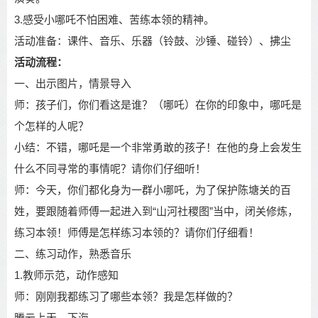
3.
感受小哪吒不怕困难、苦练本领的精神。
活动准备：课件、音乐、乐器（铃鼓、沙锤、碰铃）、拂尘
活动流程：
一、出示图片，情景导入
师：孩子们，你们看这是谁？（哪吒）在你的印象中，哪吒是
个怎样的人呢？
小结：不错，哪吒是一个非常勇敢的孩子！在他的身上会发生
什么不同寻常的事情呢？
请你们仔细听！
师：今天，你们都化身为一群小哪吒，为了保护陈塘关的百
姓，要跟随着师傅一起进入
到
“
山河社稷图
”
当中，闭关修炼，
练习本领！师傅是怎样练习本领的？请你们仔细看！
二、练习动作，熟悉音乐
1.
教师示范，动作感知
师：刚刚我都练习了哪些本领？我是怎样做的？
腾云上天、下海