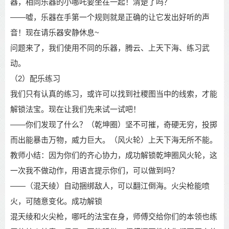
器，相同乐器的小哪吒要坐在一起！清楚了吗？
——
嘘，乐器在手第一个规则就是正确的让它发出好听的声
音！现在请乐器安静休息
~
问题来了，我们使用不同的乐器，腾云、上天下海、练习武
动。
（
2
）配乐练习
我们只有认真的练习，或许可以找到社稷图当中的线索，才能
解锁法宝。现在让我们先
来试一试吧！
——
你们发现了什么？（乾坤圈）坚不可摧，奇硬无穷，投掷
而出能暴击万物，威力巨
大。（风火轮）上天下海无所不能。
教师小结：因为你们的齐心协力，成功解锁乾坤圈风火轮，这
一次我不做动作，用语言
提示你们，可以做到吗？
——
（混天绫）自动捆绑敌人，可以翻江倒海。火尖枪能喷
火，可随意变化。成功解锁
混天绫和火尖枪，哪吒的法宝在身，师傅交给你们的本领也练