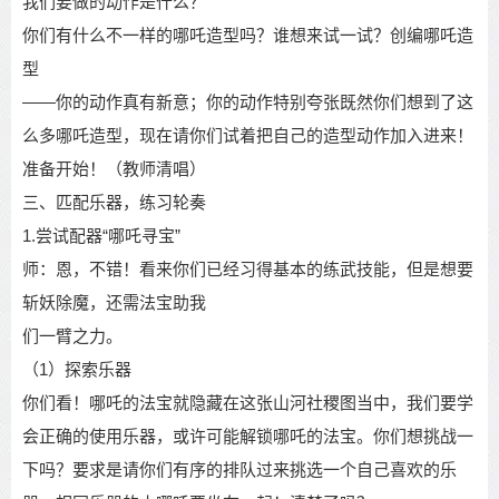
我们要做的动作是什么？
你们有什么不一样的哪吒造型吗？谁想来试一试？创编哪吒造
型
——
你的动作真有新意；你的动作特别夸张
既然你们想到了这
么多哪吒造型，
现在请你们试着把自己的造型动作加入进来！
准备开
始！（教师清唱）
三、匹配乐器，练习轮奏
1.
尝试配器
“
哪吒寻宝
”
师：恩，不错！看来你们已经习得基本的练武技能，但是想要
斩妖除魔，还需法宝助我
们一臂之力。
（
1
）探索乐器
你们看！哪吒的法宝就隐藏在这张山河社稷图当中，我们要学
会正确的使用乐器，或许
可能解锁哪吒的法宝。
你们想挑战一
下吗？要求是请你们有序的排队过来挑选一个自己
喜欢的乐